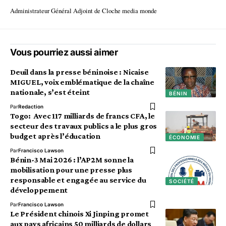
Administrateur Général Adjoint de Cloche media monde
Vous pourriez aussi aimer
Deuil dans la presse béninoise : Nicaise
MIGUEL, voix emblématique de la chaîne
nationale, s’est éteint
BÉNIN
Par
Redaction
Togo: Avec 117 milliards de francs CFA, le
secteur des travaux publics a le plus gros
budget après l’éducation
ÉCONOMIE
Par
Francisco Lawson
Bénin-3 Mai 2026 : l’AP2M sonne la
mobilisation pour une presse plus
responsable et engagée au service du
SOCIÉTÉ
développement
Par
Francisco Lawson
Le Président chinois Xi Jinping promet
aux pays africains 50 milliards de dollars