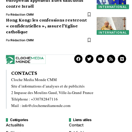
européens appellent à des sanctions
contre Israël
INTERNATIONAL
Par
Rédaction CMM
Hong Kong: les confessions resteront
« confidentielles », assure l’Eglise
catholique
INTERNATIONAL
Par
Rédaction CMM
CONTACTS
Cloche Media Monde CMM
Site d’informations d’analyses et de publicités
2 Impasse des Moulins Gaud, Ville-la-Grand France
Téléphone : +330782847116
Mail : info@clochemediamonde.com
Catégories
Liens utiles
Actualités
Contact