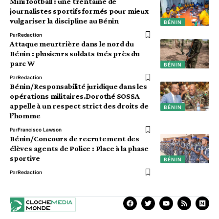
Mini football : une trentaine de
journalistes sportifs formés pour mieux
vulgariser la discipline au Bénin
BÉNIN
Par
Redaction
Attaque meurtrière dans le nord du
Bénin : plusieurs soldats tués près du
parc W
BÉNIN
Par
Redaction
Bénin/Responsabilité juridique dans les
opérations militaires.Dorothé SOSSA
appelle à un respect strict des droits de
BÉNIN
l’homme
Par
Francisco Lawson
Bénin/Concours de recrutement des
élèves agents de Police : Place à la phase
sportive
BÉNIN
Par
Redaction