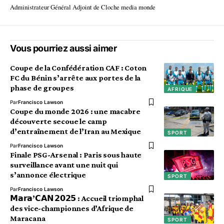
Administrateur Général Adjoint de Cloche media monde
Vous pourriez aussi aimer
Coupe de la Confédération CAF : Coton
FC du Bénin s’arrête aux portes de la
phase de groupes
AFRIQUE
Par
Francisco Lawson
Coupe du monde 2026 : une macabre
découverte secoue le camp
d’entraînement de l’Iran au Mexique
SPORT
Par
Francisco Lawson
Finale PSG-Arsenal : Paris sous haute
surveillance avant une nuit qui
s’annonce électrique
SPORT
Par
Francisco Lawson
𝗠𝗮𝗿𝗮’𝗖𝗔𝗡 𝟮𝟬𝟮𝟱 : Accueil triomphal
des vice-championnes d’Afrique de
Maracana
SPORT