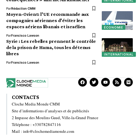
INTERNATIONAL
Par
Rédaction CMM
Moyen-Orient: l’UE recommande aux
compagnies aériennes d’éviter les
espaces aériens libanais et israélien
ÉCONOMIE
Par
Francisco Lawson
Syrie : Les rebelles prennent le contrôle
de la prison de Hama, tous les détenus
libres
INTERNATIONAL
Par
Francisco Lawson
CONTACTS
Cloche Media Monde CMM
Site d’informations d’analyses et de publicités
2 Impasse des Moulins Gaud, Ville-la-Grand France
Téléphone : +330782847116
Mail : info@clochemediamonde.com