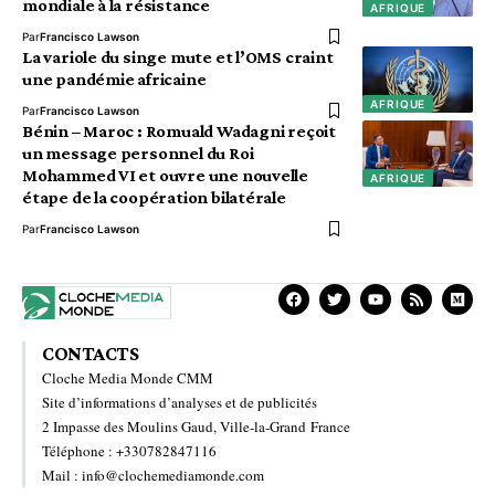
mondiale à la résistance
AFRIQUE
Par
Francisco Lawson
La variole du singe mute et l’OMS craint
une pandémie africaine
AFRIQUE
Par
Francisco Lawson
Bénin – Maroc : Romuald Wadagni reçoit
un message personnel du Roi
Mohammed VI et ouvre une nouvelle
AFRIQUE
étape de la coopération bilatérale
Par
Francisco Lawson
CONTACTS
Cloche Media Monde CMM
Site d’informations d’analyses et de publicités
2 Impasse des Moulins Gaud, Ville-la-Grand France
Téléphone : +330782847116
Mail : info@clochemediamonde.com